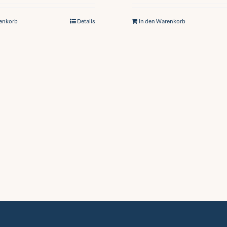
renkorb
Details
In den Warenkorb