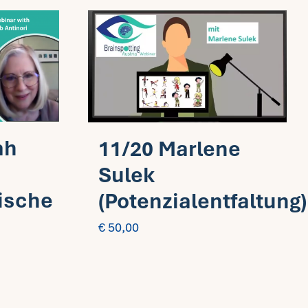
ah
11/20 Marlene
Sulek
ische
(Potenzialentfaltung)
€
50,00