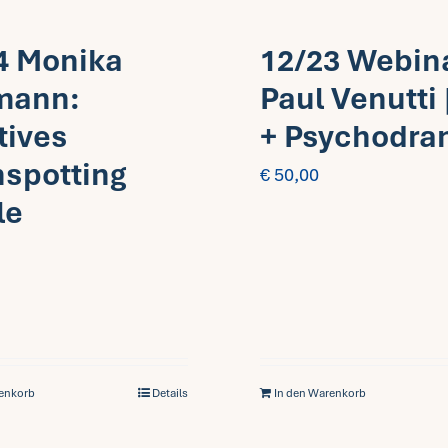
4 Monika
12/23 Webin
mann:
Paul Venutti 
tives
+ Psychodr
nspotting
€
50,00
le
renkorb
Details
In den Warenkorb