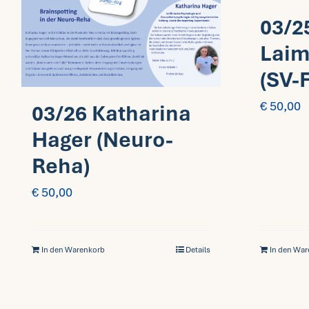
03/2
Laim
(SV-
€
50,00
03/26 Katharina
Hager (Neuro-
Reha)
€
50,00
In den Warenkorb
Details
In den Wa