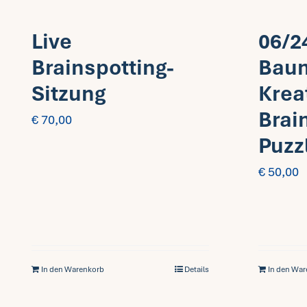
Live
06/2
Brainspotting-
Bau
Sitzung
Krea
Brai
€
70,00
Puzz
€
50,00
In den Warenkorb
Details
In den Wa