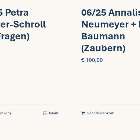
5 Petra
06/25 Annali
er-Schroll
Neumeyer + 
Fragen)
Baumann
(Zaubern)
€
100,00
renkorb
Details
In den Warenkorb