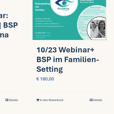
ar:
| BSP
ama
10/23 Webinar+
BSP im Familien-
Setting
€
180,00
Details
In den Warenkorb
Details