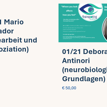
1 Mario
ador
earbeit und
oziation)
01/21 Debor
Antinori
(neurobiolog
Grundlagen)
€
50,00