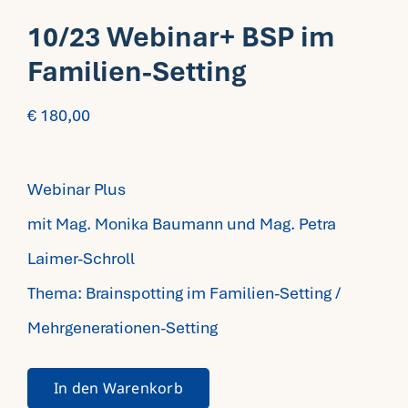
10/23 Webinar+ BSP im
Fragen FAQ
Familien-Setting
Kontakt
€
180,00
Mein Account
Webinar Plus
mit Mag. Monika Baumann und Mag. Petra
Laimer-Schroll
Thema: Brainspotting im Familien-Setting /
Mehrgenerationen-Setting
In den Warenkorb