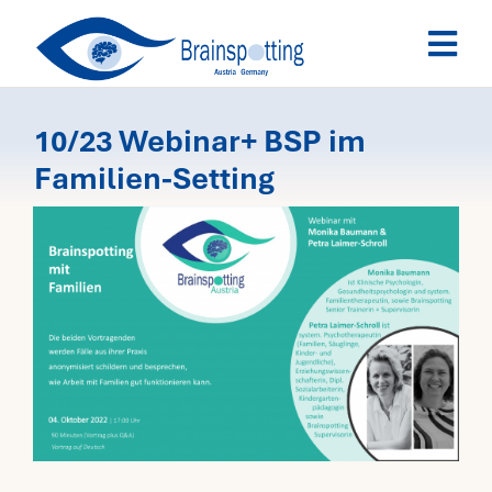
Skip
Togg
to
Navi
content
Brainspotting
10/23 Webinar+ BSP im
Familien-Setting
Ausbildung
Termine
Fachpersonen
Team
News