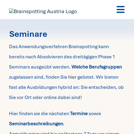
Skip
Togg
to
Navi
content
Brainspotting
Seminare
Das Anwendungsverfahren Brainspotting kann
Ausbildung
bereits nach Absolvieren des dreitägigen Phase 1
Seminars ausgeübt werden.
Welche Berufsgruppen
Termine
zugelassen sind, finden Sie
hier
gelistet. Wir bieten
fast alle Ausbildungen hybrid an: Sie entscheiden, ob
Fachpersonen
Sie vor Ort oder online dabei sind!
Team
Hier finden sie die nächsten
Termine
sowie
Seminarbeschreibungen
.
News
Anmeldungen sind bis spätestens 7 Tage vor einem