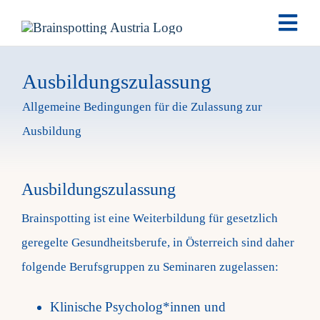
Skip
Togg
to
Navi
content
Brainspotting
Ausbildungszulassung
Allgemeine Bedingungen für die Zulassung zur
Ausbildung
Ausbildung
Termine
Ausbildungszulassung
Fachpersonen
Brainspotting ist eine Weiterbildung für gesetzlich
geregelte Gesundheitsberufe, in Österreich sind daher
Team
folgende Berufsgruppen zu Seminaren zugelassen:
News
Klinische Psycholog*innen und