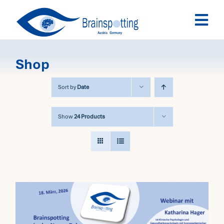
Skip
Togg
to
Navi
content
Brainspotting
Shop
Ausbildung
Sort by
Date
Termine
Show
24 Products
Fachpersonen
Team
News