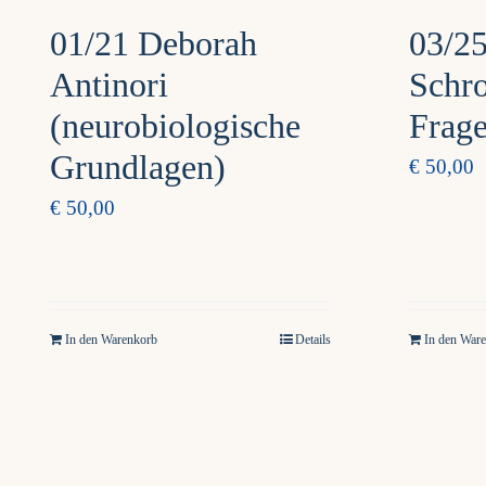
01/21 Deborah
03/25
Antinori
Schro
(neurobiologische
Frag
Grundlagen)
€
50,00
€
50,00
In den Warenkorb
Details
In den War