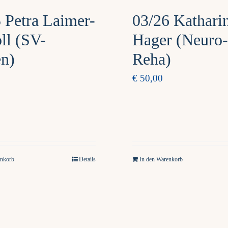
 Petra Laimer-
03/26 Kathari
ll (SV-
Hager (Neuro-
en)
Reha)
€
50,00
enkorb
Details
In den Warenkorb