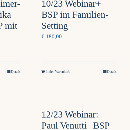
aimer-
10/23 Webinar+
ika
BSP im Familien-
 mit
Setting
€
180,00
Details
In den Warenkorb
Details
12/23 Webinar:
Paul Venutti | BSP