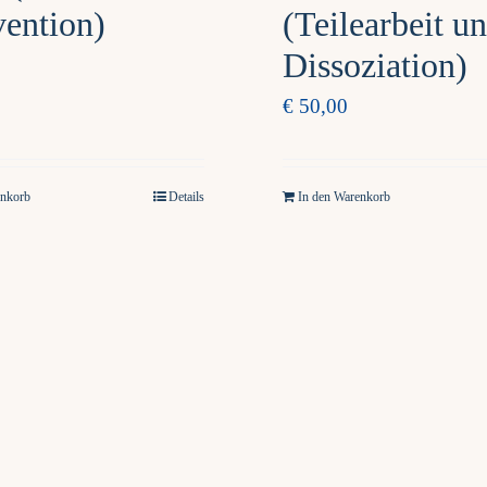
vention)
(Teilearbeit u
Dissoziation)
€
50,00
enkorb
Details
In den Warenkorb