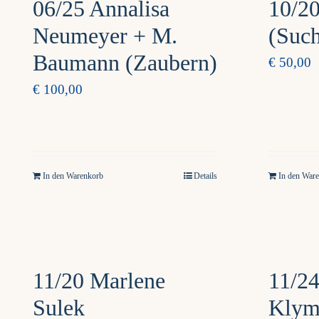
06/25 Annalisa
10/2
Neumeyer + M.
(Such
Baumann (Zaubern)
€
50,00
€
100,00
In den Warenkorb
Details
In den War
11/20 Marlene
11/24
Sulek
Klym