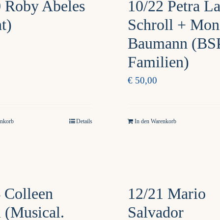
0 Roby Abeles
10/22 Petra L
t)
Schroll + Mon
Baumann (BSP
Familien)
€
50,00
enkorb
Details
In den Warenkorb
 Colleen
12/21 Mario
 (Musical.
Salvador