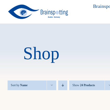
Skip
Brainspo
to
content
Shop
Sort by
Name
Show
24 Products