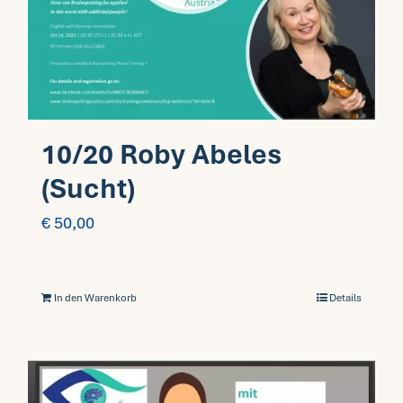
Fragen FAQ
Kontakt
10/20 Roby Abeles
Mein Account
(Sucht)
€
50,00
In den Warenkorb
Details