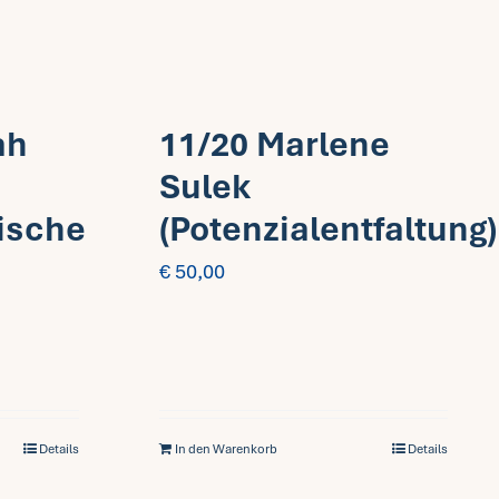
ah
11/20 Marlene
Sulek
ische
(Potenzialentfaltung)
€
50,00
Details
In den Warenkorb
Details