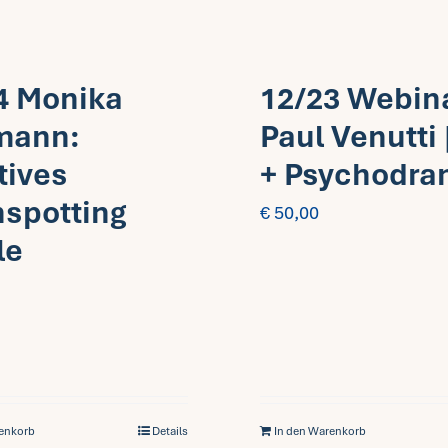
4 Monika
12/23 Webin
mann:
Paul Venutti 
tives
+ Psychodr
nspotting
€
50,00
le
renkorb
Details
In den Warenkorb