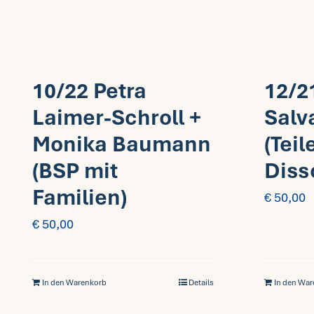
10/22 Petra
12/2
Laimer-Schroll +
Salv
Monika Baumann
(Teil
(BSP mit
Diss
Familien)
€
50,00
€
50,00
In den Warenkorb
Details
In den Wa