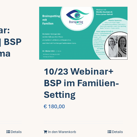
ar:
| BSP
ama
10/23 Webinar+
BSP im Familien-
Setting
€
180,00
Details
In den Warenkorb
Details