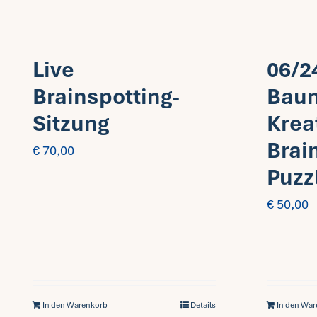
Live
06/2
Brainspotting-
Bau
Sitzung
Krea
Brai
€
70,00
Puzz
€
50,00
In den Warenkorb
Details
In den Wa