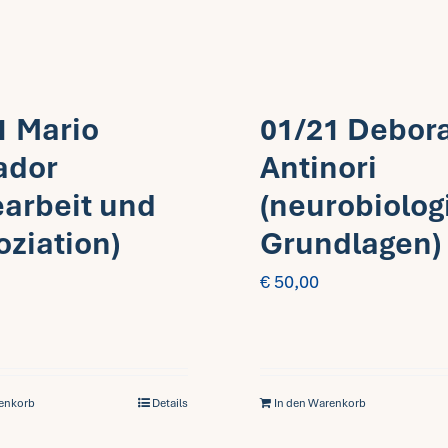
1 Mario
01/21 Debor
ador
Antinori
earbeit und
(neurobiolog
oziation)
Grundlagen)
€
50,00
renkorb
Details
In den Warenkorb