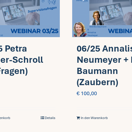
5 Petra
06/25 Annali
er-Schroll
Neumeyer + 
Fragen)
Baumann
(Zaubern)
€
100,00
renkorb
Details
In den Warenkorb