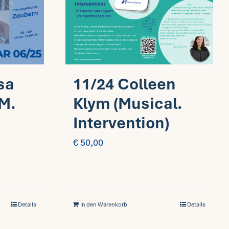
sa
11/24 Colleen
M.
Klym (Musical.
Intervention)
€
50,00
Details
In den Warenkorb
Details