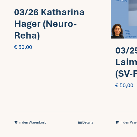
03/26 Katharina
Hager (Neuro-
Reha)
€
50,00
03/2
Laim
(SV-
€
50,00
In den Warenkorb
Details
In den Wa