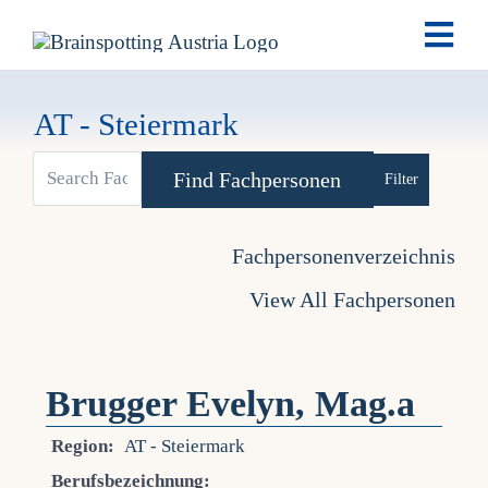
Skip
Togg
to
Navi
content
Brai
AT - Steiermark
Ausb
Advanced Se
Ter
Fachpersonenverzeichnis
View All Fachpersonen
Fach
Tea
Brugger Evelyn, Mag.a
Region:
AT - Steiermark
New
Berufsbezeichnung: