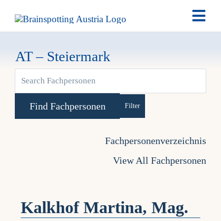
Skip
Togg
to
Navi
content
Brai
AT – Steiermark
Past
Date
Advanced Search
Fachpersonenverzeichnis
My 
View All Fachpersonen
Kalkhof Martina, Mag.