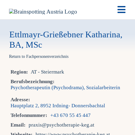
Skip
Togg
to
Navi
content
Brai
Ettlmayr-Grießebner Katharina,
BA, MSc
Ausb
Return to Fachpersonenverzeichnis
Ter
Region:
AT - Steiermark
Berufsbezeichnung:
Psychotherapeutin (Psychodrama), Sozialarbeiterin
Fach
Adresse:
Hauptplatz 2, 8952 Irdning- Donnersbachtal
Tea
Telefonnummer:
+43 670 55 45 447
Email:
praxis@psychotherapie-keg.at
New
Webseite:
https://www.psychotherapie-keg.at