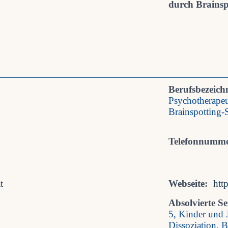
durch Brainspo
Berufsbezeich
Psychotherapeu
Brainspotting-
Telefonnumme
t
Webseite:
htt
Absolvierte S
5, Kinder und 
Dissoziation, 