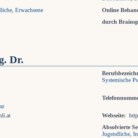
dliche, Erwachsene
Online Behan
durch Brainspo
. Dr.
Berufsbezeich
Systemische Ps
Telefonnumme
az
li.at
Webseite:
htt
Absolvierte S
Jugendliche, In