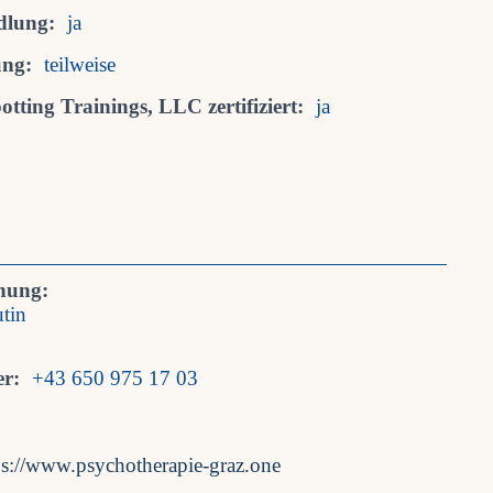
dlung:
ja
ung:
teilweise
tting Trainings, LLC zertifiziert:
ja
nung:
tin
r:
+43 650 975 17 03
ps://www.psychotherapie-graz.one