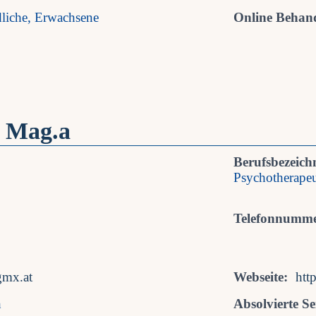
dliche, Erwachsene
Online Behan
, Mag.a
Berufsbezeich
Psychotherapeu
Telefonnumme
gmx.at
Webseite:
htt
h
Absolvierte S