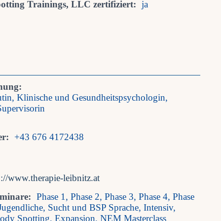
tting Trainings, LLC zertifiziert:
ja
nung:
tin, Klinische und Gesundheitspsychologin,
Supervisorin
r:
+43 676 4172438
p://www.therapie-leibnitz.at
eminare:
Phase 1, Phase 2, Phase 3, Phase 4, Phase
Jugendliche, Sucht und BSP Sprache, Intensiv,
Body Spotting, Expansion, NEM Masterclass