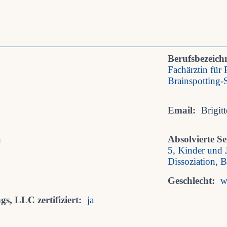
Berufsbezeich
Fachärztin für
Brainspotting-S
Email:
Brigit
h
Absolvierte S
5, Kinder und 
Dissoziation, 
Geschlecht:
w
s, LLC zertifiziert:
ja