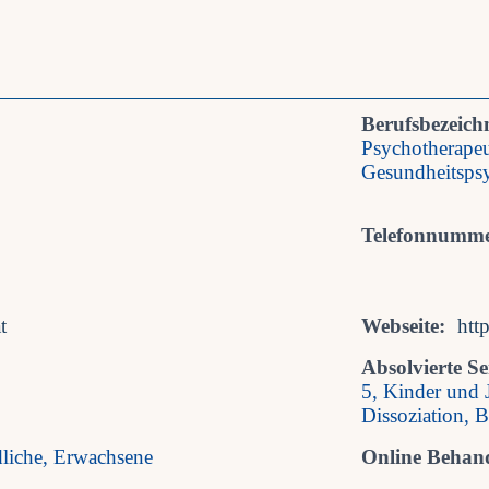
Berufsbezeich
Psychotherapeu
Gesundheitspsy
Telefonnumme
t
Webseite:
htt
Absolvierte S
5, Kinder und 
Dissoziation, 
dliche, Erwachsene
Online Behan