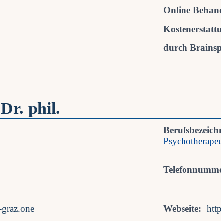
Online Behan
Kostenerstatt
durch Brainspo
Dr. phil.
Berufsbezeich
Psychotherapeu
Telefonnumme
-graz.one
Webseite:
htt