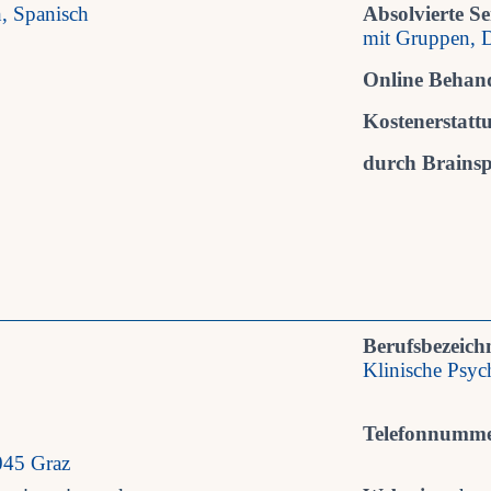
h, Spanisch
Absolvierte S
mit Gruppen, D
Online Behan
Kostenerstatt
durch Brainspo
Berufsbezeich
Klinische Psy
Telefonnumme
045 Graz