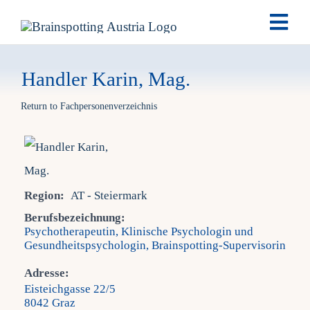
Skip
Togg
to
Navi
content
Brai
Handler Karin, Mag.
Return to Fachpersonenverzeichnis
Ausb
Ter
Region:
AT - Steiermark
Fach
Berufsbezeichnung:
Psychotherapeutin, Klinische Psychologin und
Gesundheitspsychologin, Brainspotting-Supervisorin
Tea
Adresse:
Eisteichgasse 22/5
New
8042 Graz