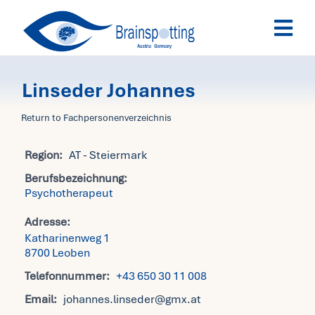
Skip
Togg
to
Navi
content
Brai
Linseder Johannes
Aus
Return to Fachpersonenverzeichnis
Region:
AT - Steiermark
Ter
Berufsbezeichnung:
Psychotherapeut
Fac
Adresse:
Katharinenweg 1
8700 Leoben
Tea
Telefonnummer:
+43 650 30 11 008
Email:
johannes.linseder@gmx.at
New