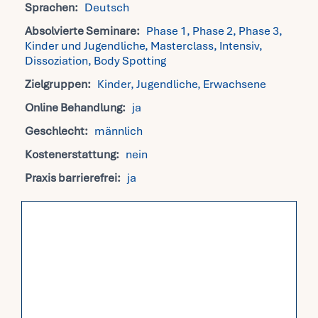
Sprachen:
Deutsch
Absolvierte Seminare:
Phase 1, Phase 2, Phase 3,
Fra
Kinder und Jugendliche, Masterclass, Intensiv,
Dissoziation, Body Spotting
Kon
Zielgruppen:
Kinder, Jugendliche, Erwachsene
Online Behandlung:
ja
Mei
Geschlecht:
männlich
Kostenerstattung:
nein
Praxis barrierefrei:
ja