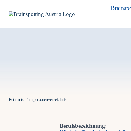
Skip
Brainspo
to
content
Return to Fachpersonenverzeichnis
Berufsbezeichnung: