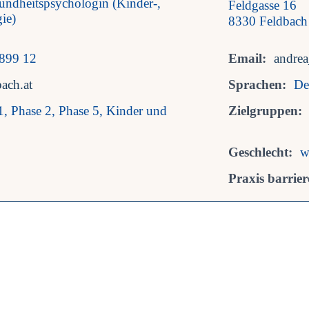
undheitspsychologin (Kinder-,
Feldgasse 16
ie)
8330 Feldbach
899 12
Email:
andre
bach.at
Sprachen:
De
1, Phase 2, Phase 5, Kinder und
Zielgruppen:
Geschlecht:
w
Praxis barriere