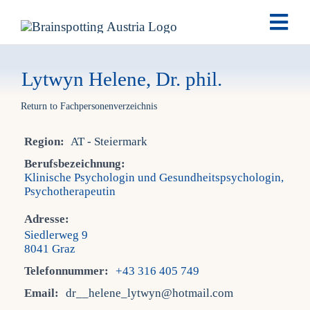
Skip
Togg
to
Navi
content
Brai
Lytwyn Helene, Dr. phil.
Return to Fachpersonenverzeichnis
Ausb
Region:
AT - Steiermark
Ter
Berufsbezeichnung:
Klinische Psychologin und Gesundheitspsychologin,
Psychotherapeutin
Fach
Adresse:
Siedlerweg 9
Tea
8041 Graz
Telefonnummer:
+43 316 405 749
Email:
dr__helene_lytwyn@hotmail.com
New