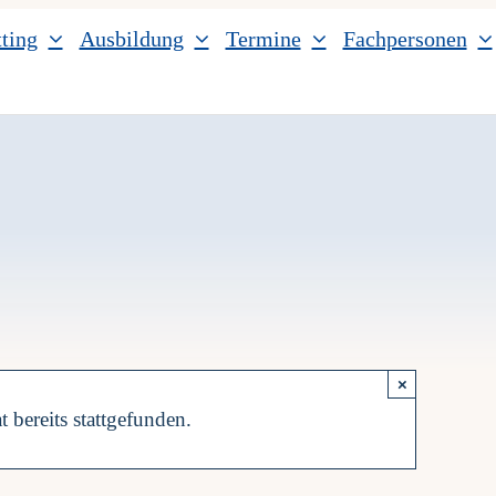
ting
Ausbildung
Termine
Fachpersonen
×
t bereits stattgefunden.