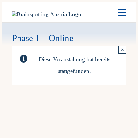
Skip
Toggl
to
Navig
content
Brain
Phase 1 – Online
×
Ausb
Diese Veranstaltung hat bereits
stattgefunden.
Term
Fach
Team
News