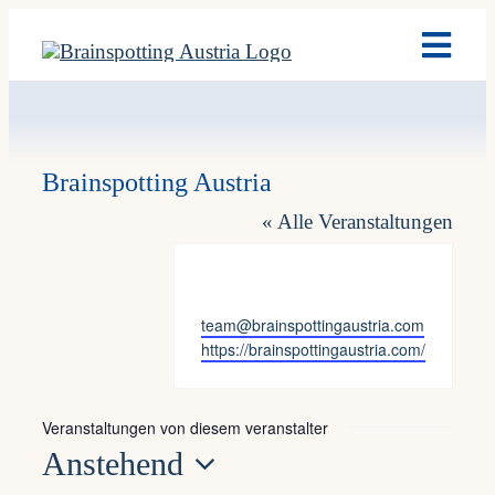
Skip
Toggl
to
Navig
content
Brain
Brainspotting Austria
Ausb
« Alle Veranstaltungen
Term
Email
team@brainspottingaustria.com
Fach
Webseite
https://brainspottingaustria.com/
Team
Veranstaltungen von diesem veranstalter
Anstehend
News