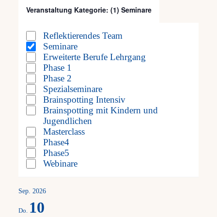
will
Veranstaltung Kategorie
:
(1)
Seminare
Open
Close
cause
Frag
filter
filter
Reflektierendes Team
Veranstaltung
the
Seminare
Kategorie
Erweiterte Berufe Lehrgang
Kont
list
Phase 1
of
Phase 2
Spezialseminare
Mein
events
Brainspotting Intensiv
Brainspotting mit Kindern und
to
Jugendlichen
Masterclass
refresh
Phase4
with
Phase5
Webinare
the
filtered
Sep. 2026
10
results.
Do.