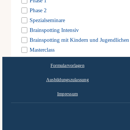
Phase 1
events
Phase 2
to
Juli
Spezialseminare
refresh
Brainspotting Intensiv
Brainspotting mit Kindern und Jugendlichen
with
Masterclass
the
Phase4
filtered
Formularvorlagen
Phase5
results.
Webinare
Ausbildungszulassung
Impressum