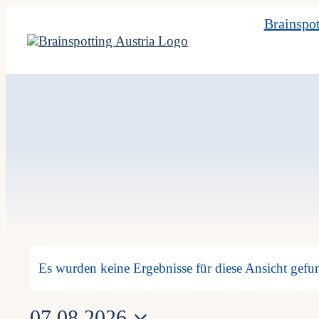
Skip
Brainspot
to
content
Veranstaltunge
Es wurden keine Ergebnisse für diese Ansicht gefu
Hinweis
07.08.2026