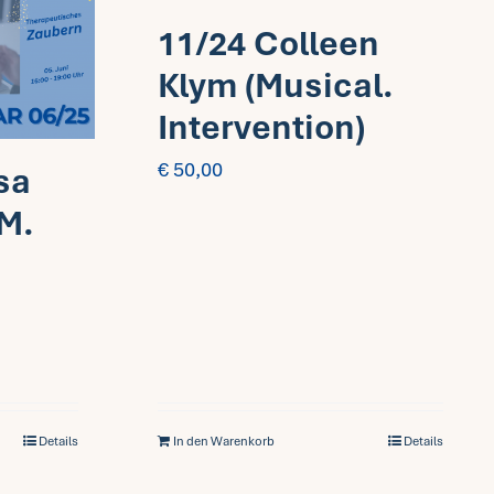
11/24 Colleen
Klym (Musical.
Intervention)
€
50,00
sa
M.
Details
In den Warenkorb
Details