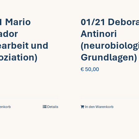
1 Mario
01/21 Debor
ador
Antinori
earbeit und
(neurobiolog
oziation)
Grundlagen)
€
50,00
renkorb
Details
In den Warenkorb