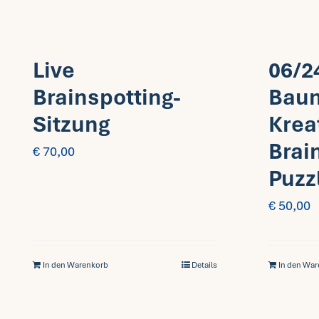
Live
06/2
Brainspotting-
Bau
Sitzung
Krea
Brai
€
70,00
Puzz
€
50,00
In den Warenkorb
Details
In den Wa