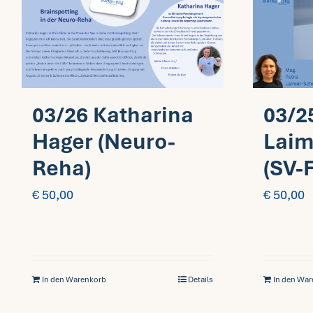
03/26 Katharina
03/2
Hager (Neuro-
Laim
Reha)
(SV-
€
50,00
€
50,00
In den Warenkorb
Details
In den Wa