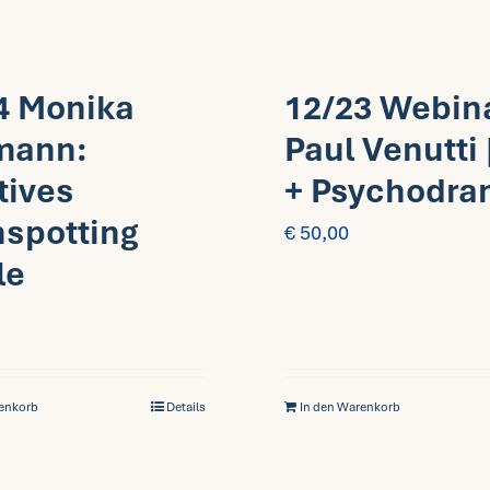
4 Monika
12/23 Webin
mann:
Paul Venutti 
tives
+ Psychodr
nspotting
€
50,00
le
renkorb
Details
In den Warenkorb