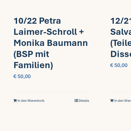
10/22 Petra
12/2
Laimer-Schroll +
Salv
Monika Baumann
(Teil
(BSP mit
Diss
Familien)
€
50,00
€
50,00
In den Warenkorb
Details
In den Wa