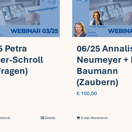
5 Petra
06/25 Annali
er-Schroll
Neumeyer + 
Fragen)
Baumann
(Zaubern)
€
100,00
renkorb
Details
In den Warenkorb