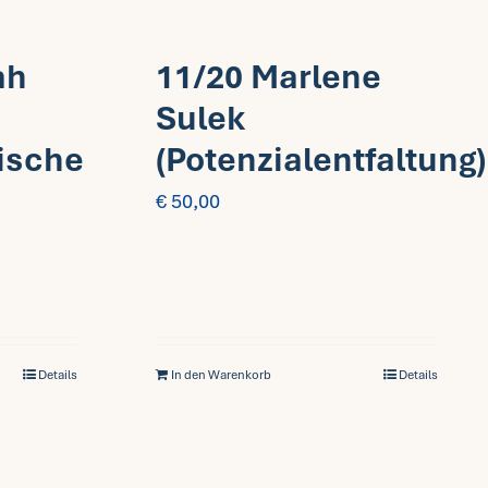
ah
11/20 Marlene
Sulek
ische
(Potenzialentfaltung)
€
50,00
Details
In den Warenkorb
Details