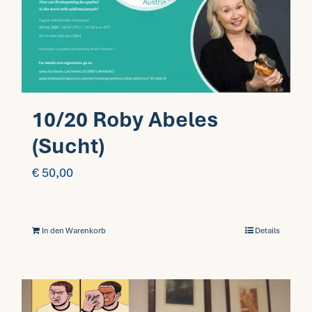
Fragen FAQ
Kontakt
10/20 Roby Abeles
Mein Account
(Sucht)
€
50,00
In den Warenkorb
Details