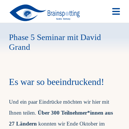
Skip
Togg
to
Navi
content
Brainspotting
Phase 5 Seminar mit David
Grand
Ausbildung
Termine
Es war so beeindruckend!
Fachpersonen
Und ein paar Eindrücke möchten wir hier mit
Team
Ihnen teilen.
Über 300 Teilnehmer*innen aus
27 Ländern
konnten wir Ende Oktober im
News