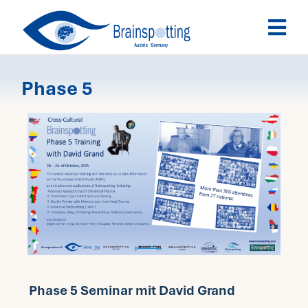
Skip
Togg
to
Navi
content
Brainspotting
Phase 5
Ausbildung
Termine
Fachpersonen
Team
Phase 5 Seminar mit David Grand
News