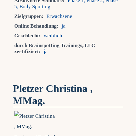
Absolvierte Seminare:
Phase 1, Phase 2, Phase
5, Body Spotting
Zielgruppen:
Erwachsene
Online Behandlung:
ja
Geschlecht:
weiblich
durch Brainspotting Trainings, LLC
zertifiziert:
ja
Pletzer Christina ,
MMag.