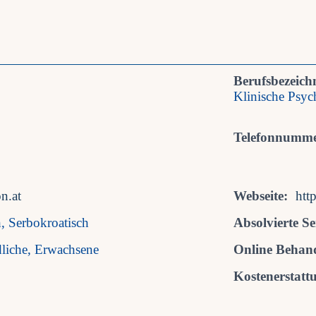
Berufsbezeich
Klinische Psy
Telefonnumme
n.at
Webseite:
htt
, Serbokroatisch
Absolvierte S
dliche, Erwachsene
Online Behan
Kostenerstatt