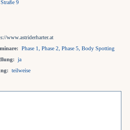
 Straße 9
ps://www.astriderharter.at
eminare:
Phase 1, Phase 2, Phase 5, Body Spotting
dlung:
ja
ung:
teilweise