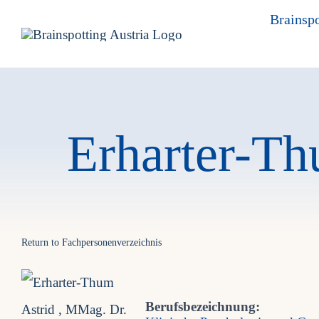
Skip
Brainspo
to
content
Erharter-Th
Return to Fachpersonenverzeichnis
Berufsbezeichnung: