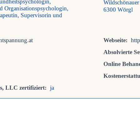
undheitspsychologin,
Wildschönauer
nd Organisationspsychologin,
6300 Wörgl
peutin, Supervisorin und
ntspannung.at
Webseite:
htt
Absolvierte S
Online Behan
Kostenerstatt
, LLC zertifiziert:
ja