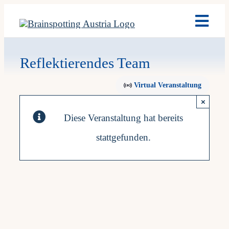
Skip
Toggl
to
Navig
content
Brain
Reflektierendes Team
Virtual Veranstaltung
Ausb
×
Diese Veranstaltung hat bereits
Term
stattgefunden.
Fach
Team
News