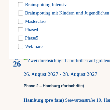
refresh
Phase 2 – Wien
Brainspotting Intensiv
with
Brainspotting mit Kindern und Jugendlichen
Haus d. Barmherzigkeit 16
Seeböckgasse 30
Masterclass
the
Phase4
Tickets kaufen
€725,00 – €775,00
filtered
Phase5
results.
Webinare
August 2027
Do.
26
26. August 2027
-
28. August 2027
Phase 2 – Hamburg (fortschritte)
Hamburg (pro fam)
Seewartenstraße 10, H