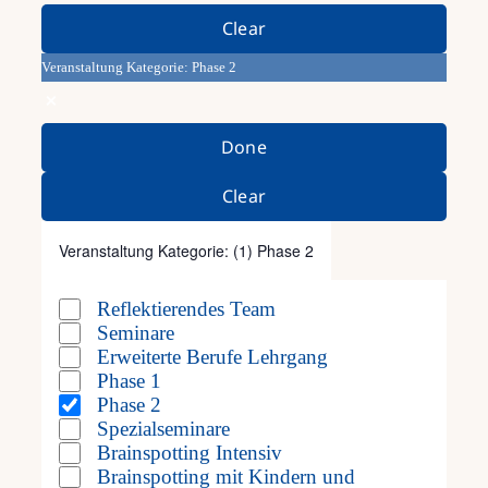
Nav
any
Clear
Frag
of
Veranstaltung Kategorie
:
Phase 2
the
Remove
Kont
form
filters
Done
inputs
Clear
Mein
will
Veranstaltung Kategorie
:
(1)
Phase 2
cause
Open
Close
filter
filter
Reflektierendes Team
the
Veranstaltung
Seminare
list
Kategorie
Erweiterte Berufe Lehrgang
Phase 1
of
Phase 2
Spezialseminare
events
Brainspotting Intensiv
to
Brainspotting mit Kindern und