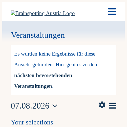
Skip
Toggl
to
Navig
content
Brain
Veranstaltungen
Veranstaltunge
Ausb
Es wurden keine Ergebnisse für diese
Ansicht gefunden. Hier geht es zu den
Term
Hinweis
nächsten bevorstehenden
Fach
Veranstaltungen
.
Vera
07.08.2026
Team
Ansich
Monat
Hide
Datum
Ans
Filters
Naviga
Your selections
Changing
wählen.
News
filters