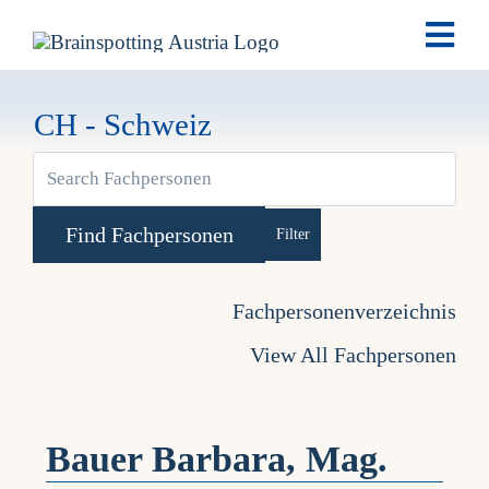
Skip
Togg
to
Navi
content
Brai
CH - Schweiz
View
Ausb
Larger
Ter
Advanced Search
Image
Fachpersonenverzeichnis
Fach
View All Fachpersonen
Tea
Bauer Barbara, Mag.
New