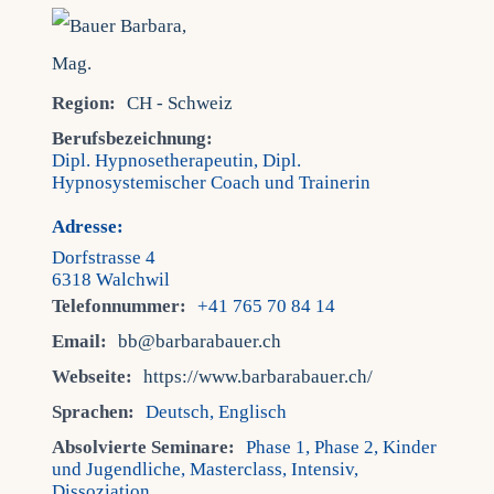
Fra
Region:
CH - Schweiz
Kont
Berufsbezeichnung:
Dipl. Hypnosetherapeutin, Dipl.
Hypnosystemischer Coach und Trainerin
Mein
Adresse:
Dorfstrasse 4
6318 Walchwil
Telefonnummer:
+41 765 70 84 14
Email:
bb@barbarabauer.ch
Webseite:
https://www.barbarabauer.ch/
Sprachen:
Deutsch, Englisch
Absolvierte Seminare:
Phase 1, Phase 2, Kinder
und Jugendliche, Masterclass, Intensiv,
Dissoziation