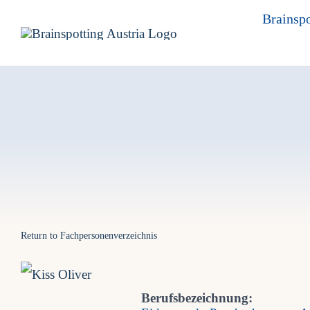
Skip
Brainspo
to
content
Return to Fachpersonenverzeichnis
Berufsbezeichnung: