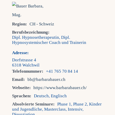
Fra
Region:
CH - Schweiz
Kont
Berufsbezeichnung:
Dipl. Hypnosetherapeutin, Dipl.
Hypnosystemischer Coach und Trainerin
Mein
Adresse:
Dorfstrasse 4
6318 Walchwil
Telefonnummer:
+41 765 70 84 14
Email:
bb@barbarabauer.ch
Webseite:
https://www.barbarabauer.ch/
Sprachen:
Deutsch, Englisch
Absolvierte Seminare:
Phase 1, Phase 2, Kinder
und Jugendliche, Masterclass, Intensiv,
Dissoziation