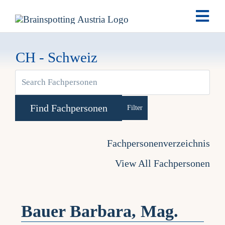
Skip
Togg
to
Navi
content
Brai
CH - Schweiz
View
Ausb
Larger
Ter
Advanced Search
Image
Fachpersonenverzeichnis
Fach
View All Fachpersonen
Tea
Bauer Barbara, Mag.
New