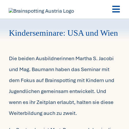
Skip
Togg
to
Navi
content
Brainspotting
Kinderseminare: USA und Wien
Ausbildung
Die beiden Ausbildnerinnen Martha S. Jacobi
Termine
und Mag. Baumann haben das Seminar mit
dem Fokus auf Brainspotting mit Kindern und
Fachpersonen
Jugendlichen gemeinsam entwickelt. Und
wenn es ihr Zeitplan erlaubt, halten sie diese
Team
Weiterbildung auch zu zweit.
News