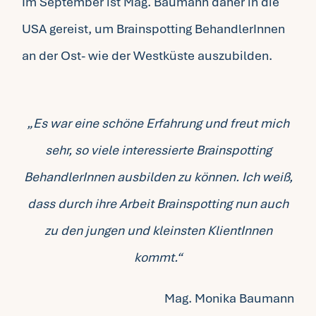
Im September ist Mag. Baumann daher in die
USA gereist, um Brainspotting BehandlerInnen
Fragen FAQ
an der Ost- wie der Westküste auszubilden.
Kontakt
„Es war eine schöne Erfahrung und freut mich
Mein Account
sehr, so viele interessierte Brainspotting
BehandlerInnen ausbilden zu können. Ich weiß,
dass durch ihre Arbeit Brainspotting nun auch
zu den jungen und kleinsten KlientInnen
kommt.“
Mag. Monika Baumann