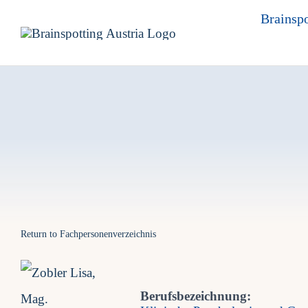
Skip
Brainspo
to
content
Return to Fachpersonenverzeichnis
Berufsbezeichnung: