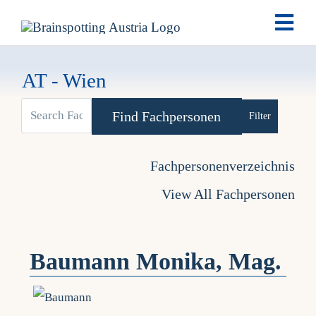
Skip
Togg
to
Navi
content
Brai
AT - Wien
View
Ausb
Advanced Se
Larger
Ter
Image
Fachpersonenverzeichnis
View All Fachpersonen
Fach
Tea
Baumann Monika, Mag.
New