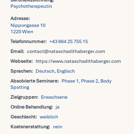
Psychotherapeutin
Fra
Adresse:
Nippongasse 10
1220 Wien
Kon
Telefonnummer:
+43 664 25 755 15
Email:
contact@nataschadithaberger.com
Mei
Webseite:
https://www.nataschadithaberger.com
Sprachen:
Deutsch, Englisch
Absolvierte Seminare:
Phase 1, Phase 2, Body
Spotting
Zielgruppen:
Erwachsene
Online Behandlung:
ja
Geschlecht:
weiblich
Kostenerstattung:
nein