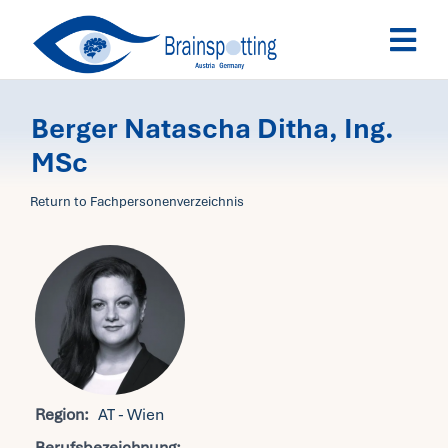
Skip
Togg
to
Navi
content
Brai
Berger Natascha Ditha, Ing.
MSc
Aus
Return to Fachpersonenverzeichnis
Ter
Fac
Tea
Region:
AT - Wien
New
Berufsbezeichnung: