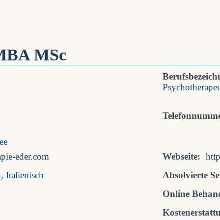
 MBA MSc
Berufsbezeich
Psychotherapeu
Telefonnumme
ee
pie-eder.com
Webseite:
htt
 Italienisch
Absolvierte S
Online Behan
Kostenerstatt