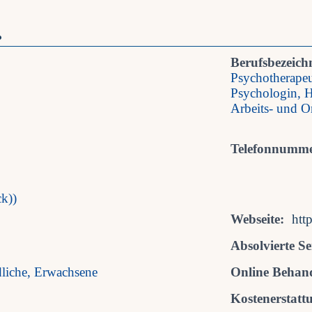
.
Berufsbezeich
Psychotherapeu
Psychologin, H
Arbeits- und O
Telefonnumme
k))
Webseite:
htt
Absolvierte S
dliche, Erwachsene
Online Behan
Kostenerstatt