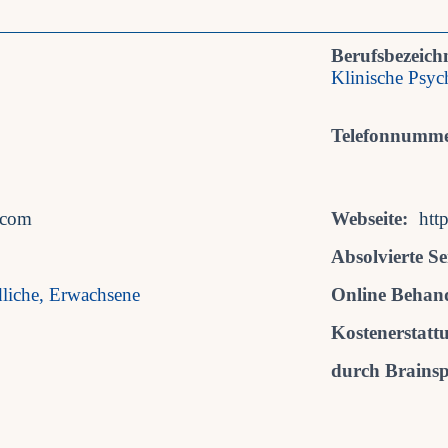
Berufsbezeich
Klinische Psy
Telefonnumme
.com
Webseite:
htt
Absolvierte S
dliche, Erwachsene
Online Behan
Kostenerstatt
durch Brainspo