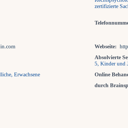
zertifizierte Sa
Telefonnumme
gin.com
Webseite:
htt
Absolvierte S
5, Kinder und 
dliche, Erwachsene
Online Behan
durch Brainspo