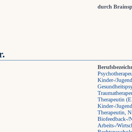
durch Brainspo
r.
Berufsbezeich
Psychotherapeu
Kinder-/Jugend
Gesundheitspsy
Traumatherapeu
Therapeutin (
Kinder-/Jugend
Therapeutin, N
Biofeedback-/N
Arbeits-/Wirtsc
Rechtspsycholo