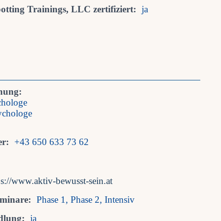
tting Trainings, LLC zertifiziert:
ja
nung:
chologe
ychologe
r:
+43 650 633 73 62
ps://www.aktiv-bewusst-sein.at
eminare:
Phase 1, Phase 2, Intensiv
dlung:
ja