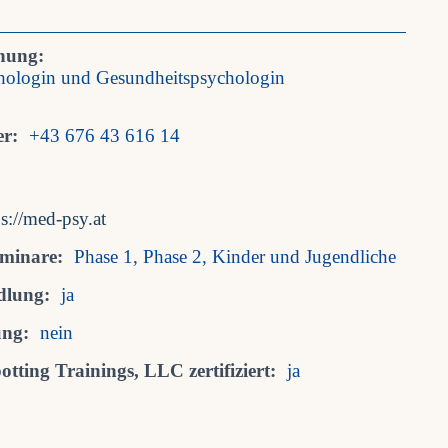
nung:
chologin und Gesundheitspsychologin
r:
+43 676 43 616 14
ps://med-psy.at
eminare:
Phase 1, Phase 2, Kinder und Jugendliche
dlung:
ja
ung:
nein
tting Trainings, LLC zertifiziert:
ja