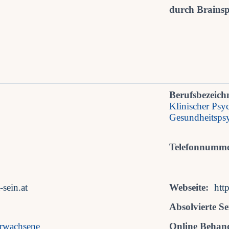
durch Brainspo
Berufsbezeich
Klinischer Psy
Gesundheitsps
Telefonnumme
sein.at
Webseite:
htt
Absolvierte S
Erwachsene
Online Behan