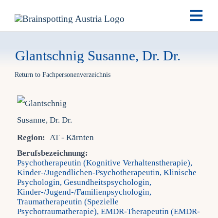
Skip
Togg
to
Navi
content
Brai
Glantschnig Susanne, Dr. Dr.
Return to Fachpersonenverzeichnis
Ausb
Ter
Region:
AT - Kärnten
Fach
Berufsbezeichnung:
Psychotherapeutin (Kognitive Verhaltenstherapie),
Kinder-/Jugendlichen-Psychotherapeutin, Klinische
Tea
Psychologin, Gesundheitspsychologin,
Kinder-/Jugend-/Familienpsychologin,
Traumatherapeutin (Spezielle
New
Psychotraumatherapie), EMDR-Therapeutin (EMDR-