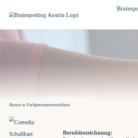
Skip
Brainspo
to
content
Return to Fachpersonenverzeichnis
Berufsbezeichnung: