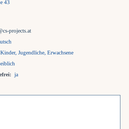
ße 43
@cs-projects.at
utsch
Kinder, Jugendliche, Erwachsene
eiblich
frei:
ja