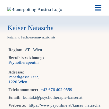
Skip
Togg
to
Navi
content
Brai
Kaiser Natascha
Return to Fachpersonenverzeichnis
Ausb
Region:
AT - Wien
Ter
Berufsbezeichnung:
Psyhotherapeutin
Fach
Adresse:
Panethgasse 1e/2,
1220 Wien
Tea
Telefonnummer:
+43 676 402 9559
Email:
kontakt@psychotherapie-kaiser.at
New
Webseite:
https://www.psyonline.at/kaiser_natascha