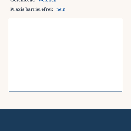
Praxis barrierefrei:
nein
Fra
Kont
Mein