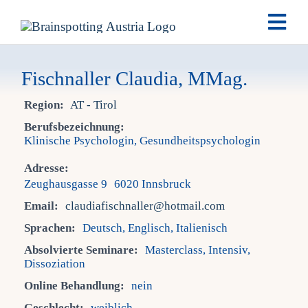
Skip
Togg
to
Navi
content
Brai
Fischnaller Claudia, MMag.
Region:
AT - Tirol
Ausb
Berufsbezeichnung:
Klinische Psychologin, Gesundheitspsychologin
Ter
Adresse:
Zeughausgasse 9 6020 Innsbruck
Fach
Email:
claudiafischnaller@hotmail.com
Sprachen:
Deutsch, Englisch, Italienisch
Tea
Absolvierte Seminare:
Masterclass, Intensiv,
Dissoziation
Online Behandlung:
nein
New
Geschlecht:
weiblich