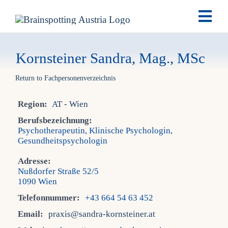
Skip
Togg
to
Navi
content
Brai
Kornsteiner Sandra, Mag., MSc
Return to Fachpersonenverzeichnis
Ausb
Region:
AT - Wien
Ter
Berufsbezeichnung:
Psychotherapeutin, Klinische Psychologin,
Gesundheitspsychologin
Fach
Adresse:
Nußdorfer Straße 52/5
1090 Wien
Tea
Telefonnummer:
+43 664 54 63 452
Email:
praxis@sandra-kornsteiner.at
New