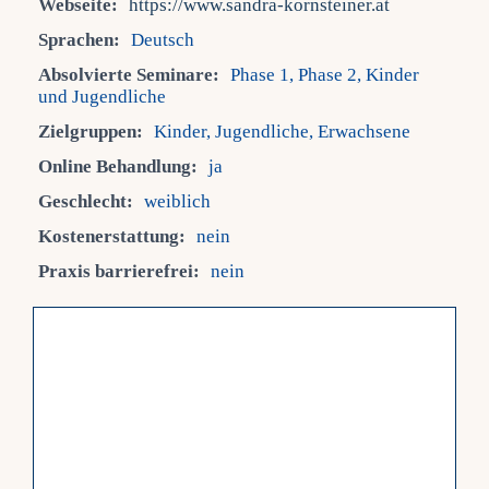
Webseite:
https://www.sandra-kornsteiner.at
Sprachen:
Deutsch
Fra
Absolvierte Seminare:
Phase 1, Phase 2, Kinder
und Jugendliche
Kont
Zielgruppen:
Kinder, Jugendliche, Erwachsene
Online Behandlung:
ja
Mein
Geschlecht:
weiblich
Kostenerstattung:
nein
Praxis barrierefrei:
nein