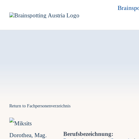
Skip
Brainspo
to
content
Return to Fachpersonenverzeichnis
Berufsbezeichnung: