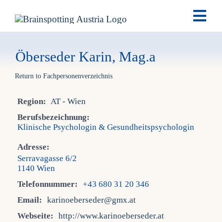
Skip
Togg
to
Navi
content
Brai
Öberseder Karin, Mag.a
Return to Fachpersonenverzeichnis
Ausb
Region:
AT - Wien
Ter
Berufsbezeichnung:
Klinische Psychologin & Gesundheitspsychologin
Fach
Adresse:
Serravagasse 6/2
1140 Wien
Tea
Telefonnummer:
+43 680 31 20 346
Email:
karinoeberseder@gmx.at
New
Webseite:
http://www.karinoeberseder.at