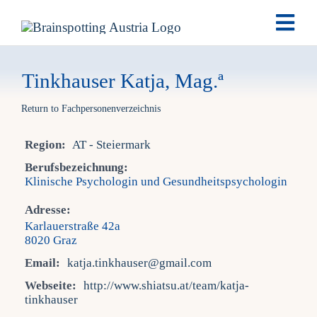
Skip
Togg
to
Navi
content
Brai
Tinkhauser Katja, Mag.ª
Return to Fachpersonenverzeichnis
Ausb
Region:
AT - Steiermark
Ter
Berufsbezeichnung:
Klinische Psychologin und Gesundheitspsychologin
Fach
Adresse:
Karlauerstraße 42a
8020 Graz
Tea
Email:
katja.tinkhauser@gmail.com
Webseite:
http://www.shiatsu.at/team/katja-
tinkhauser
New