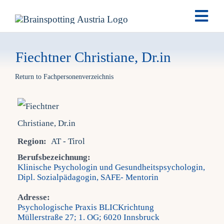
Skip
Togg
to
Navi
content
Brai
Fiechtner Christiane, Dr.in
Return to Fachpersonenverzeichnis
Ausb
Ter
Region:
AT - Tirol
Fach
Berufsbezeichnung:
Klinische Psychologin und Gesundheitspsychologin,
Dipl. Sozialpädagogin, SAFE- Mentorin
Tea
Adresse:
Psychologische Praxis BLICKrichtung
New
Müllerstraße 27; 1. OG; 6020 Innsbruck