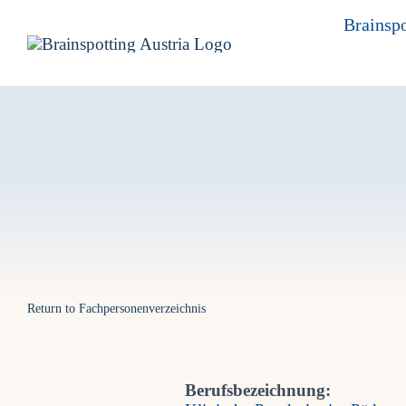
Skip
Brainspo
to
content
Return to Fachpersonenverzeichnis
Berufsbezeichnung: