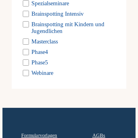
will
Spezialseminare
Brainspotting Intensiv
cause
Frag
Brainspotting mit Kindern und
the
Veranstaltungen
Vorherige
Heute
Nächste
Jugendlichen
Kont
list
Veranstalt
Masterclass
of
Kalender abonnieren
Phase4
Mein
events
Phase5
to
Webinare
refresh
with
the
filtered
results.
Formularvorlagen
AGBs